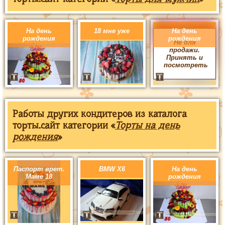
На день
18 мне уже
На день
рождения
рождения
Не для
продажи.
Принять и
посмотреть
Работы других кондитеров из каталога
торты.сайт категории «
Торты на день
рождения
»
Паспорт врет.
BMW X6
На день
Маме 18
рождения