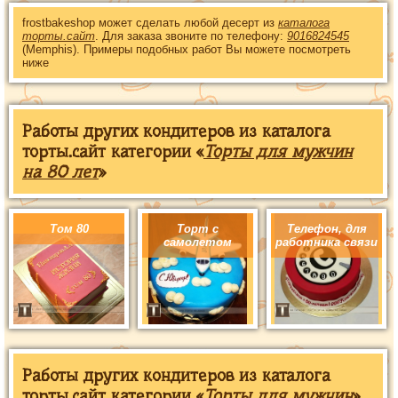
frostbakeshop может сделать любой десерт из
каталога
торты.сайт
. Для заказа звоните по телефону:
9016824545
(Memphis). Примеры подобных работ Вы можете посмотреть
ниже
Работы других кондитеров из каталога
торты.сайт категории «
Торты для мужчин
на 80 лет
»
Том 80
Торт с
Телефон, для
самолетом
работника связи
Работы других кондитеров из каталога
торты.сайт категории «
Торты для мужчин
»