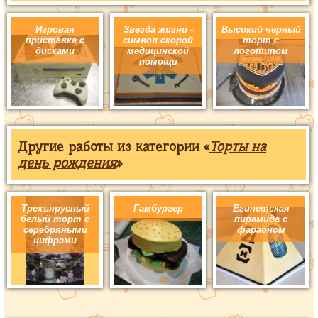
Игровая
Звезда жизни -
Высокий черный
приставка с
символ скорой
торт с
дисками
медицинской
логотипом
помощи
Другие работы из категории «
Торты на
день рождения
»
Трехъярусный
Гамбургер
Египетская
белый торт с
пирамида с
серебряными
фараоном
цифрами