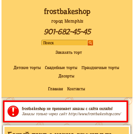
frostbakeshop
город Memphis
901-682-45-45
Заказать торт
Детские торты
Свадебные торты
Праздничные торты
Десерты
Главная
Контакты
frostbakeshop не принимает заказы с сайта онлайн!
Заказы только через сайт http://www.frostbakeshop.com/