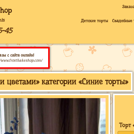
Заказ
shop
is
Детские торты
Свадебные 
5-45
азы с сайта онлайн!
//www.frostbakeshop.com/
и цветами» категории «Синие торты»
Торт 