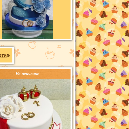
рты
»
На венчание