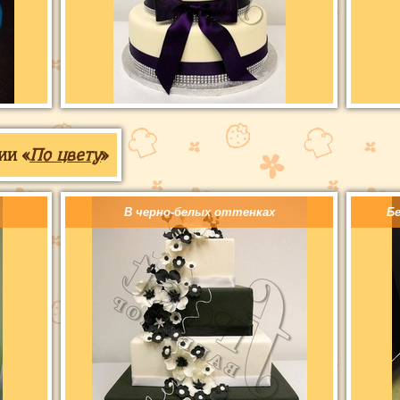
ии «
По цвету
»
В черно-белых оттенках
Б