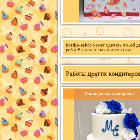
frostbakeshop может сделать любой д
работ Вы можете посмотреть ниже
Работы других кондитеров 
Синие розы и инициалы