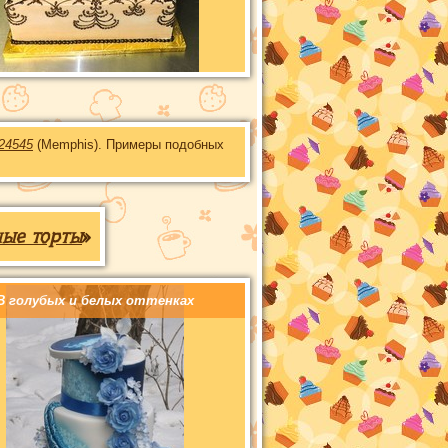
24545
(Memphis). Примеры подобных
ные торты
»
В голубых и белых оттенках