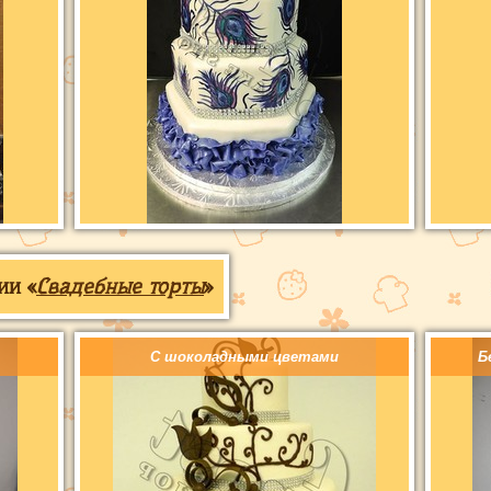
ии «
Свадебные торты
»
С шоколадными цветами
Б