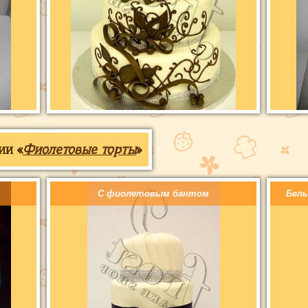
ии «
Фиолетовые торты
»
С фиолетовым бантом
Бел