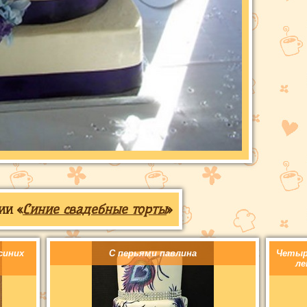
ии «
Синие свадебные торты
»
синих
С перьями павлина
Четыр
ле