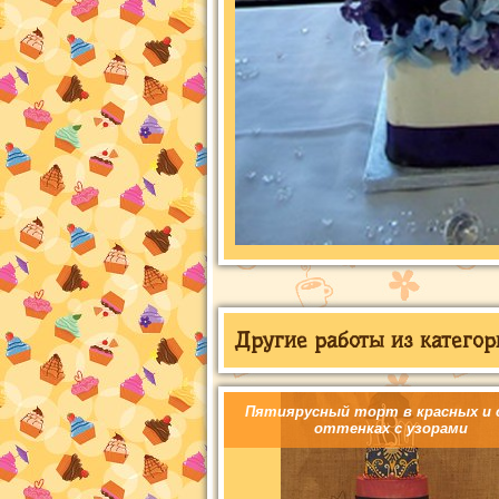
Другие работы из категор
Пятиярусный торт в красных и 
оттенках с узорами