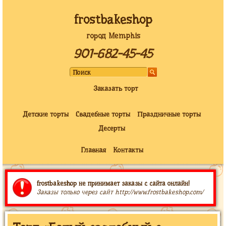
frostbakeshop
город Memphis
901-682-45-45
Заказать торт
Детские торты
Свадебные торты
Праздничные торты
Десерты
Главная
Контакты
frostbakeshop не принимает заказы с сайта онлайн!
Заказы только через сайт http://www.frostbakeshop.com/