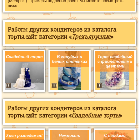
(Memphis). Примеры подобных работ Вы можете посмотреть
ниже
Работы других кондитеров из каталога
торты.сайт категории «
Трехъярусные
»
Свадебный торт
В голубых и
Торт свадебный
белых оттенках
с фиолетовыми
цветами
Работы других кондитеров из каталога
торты.сайт категории «
Свадебные торты
»
Хрен разведемся!
Нежность
С ягодами