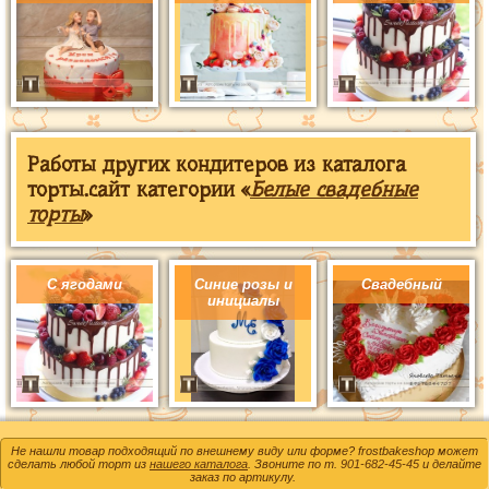
Работы других кондитеров из каталога
торты.сайт категории «
Белые свадебные
торты
»
С ягодами
Синие розы и
Свадебный
инициалы
Не нашли товар подходящий по внешнему виду или форме? frostbakeshop может
сделать любой торт из
нашего каталога
. Звоните по т.
901-682-45-45
и делайте
заказ по артикулу.