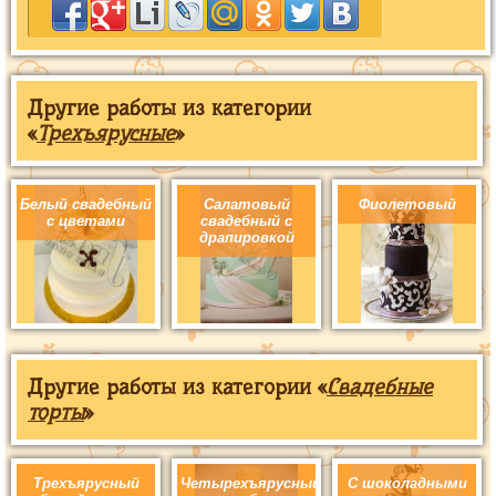
Другие работы из категории
«
Трехъярусные
»
Белый свадебный
Салатовый
Фиолетовый
с цветами
свадебный с
драпировкой
Другие работы из категории «
Свадебные
торты
»
Трехъярусный
Четырехъярусный
С шоколадными