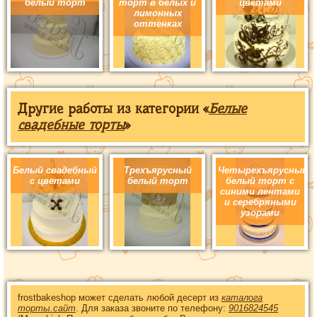
белый торт
торт в белых и
цветами
лимонных
оттенках
Другие работы из категории «
Белые
свадебные торты
»
Белый свадебный
Трехъярусный
Четырехъярусный
с цветами
белый торт
белый торт с
синими лентами
и серебряными
узорами
frostbakeshop может сделать любой десерт из
каталога
торты.сайт
. Для заказа звоните по телефону:
9016824545