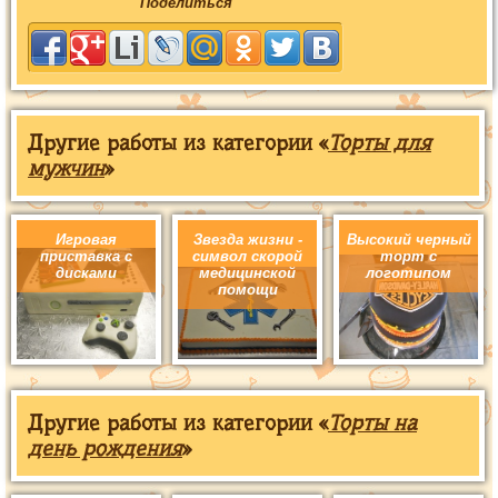
Поделиться
Другие работы из категории «
Торты для
мужчин
»
Игровая
Звезда жизни -
Высокий черный
приставка с
символ скорой
торт с
дисками
медицинской
логотипом
помощи
Другие работы из категории «
Торты на
день рождения
»