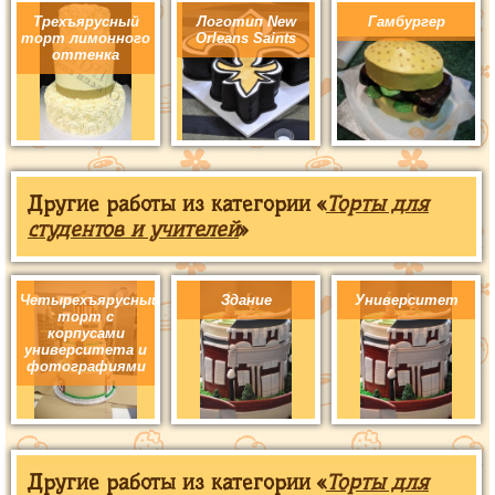
Трехъярусный
Логотип New
Гамбургер
торт лимонного
Orleans Saints
оттенка
Другие работы из категории «
Торты для
студентов и учителей
»
Четырехъярусный
Здание
Университет
торт с
корпусами
университета и
фотографиями
Другие работы из категории «
Торты для