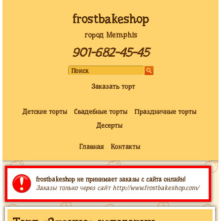
frostbakeshop
город Memphis
901-682-45-45
Заказать торт
Детские торты
Свадебные торты
Праздничные торты
Десерты
Главная
Контакты
frostbakeshop не принимает заказы с сайта онлайн!
Заказы только через сайт http://www.frostbakeshop.com/