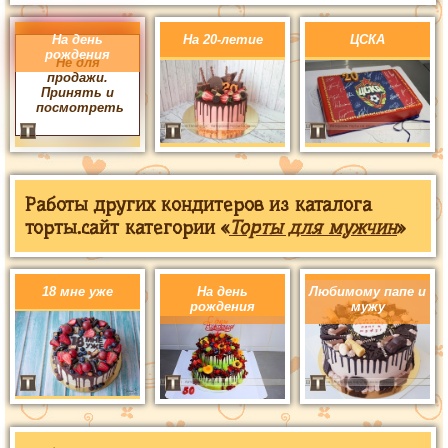
На день
На 20-летие
ЦСКА
рождения
Не для
продажи.
Принять и
посмотреть
Работы других кондитеров из каталога
торты.сайт категории «
Торты для мужчин
»
18 мне уже
На день
Любимому папе и
рождения
мужу