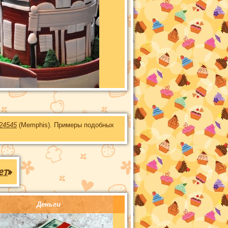
24545
(Memphis). Примеры подобных
ет
»
Деньги