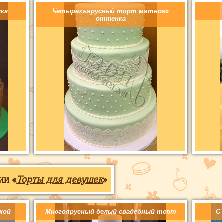
ска
Четырехъярусный торт мятного
оттенка
ии «
Торты для девушек
»
кой
Многоярусный белый свадебный торт
С