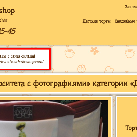
Заказ
shop
his
Детские торты
Свадебные 
5-45
азы с сайта онлайн!
//www.frostbakeshop.com/
рситета с фотографиями» категории 
Торт