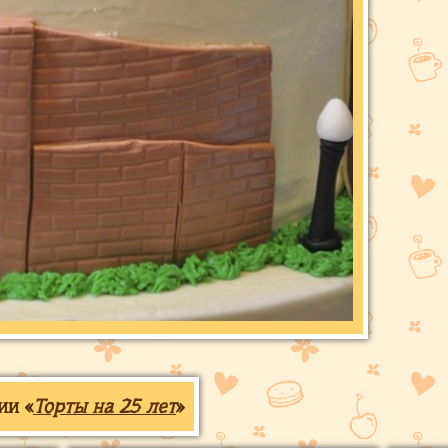
ии «
Торты на 25 лет
»