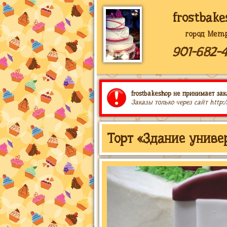
frostbake
город Memp
901-682-4
frostbakeshop не принимает зак
Заказы только через сайт http:
Торт «Здание униве