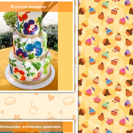
В стиле акварели
 большими желтыми цветами