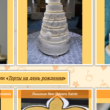
ии «
Торты на день рождения
»
ттенка
Логотип New Orleans Saints