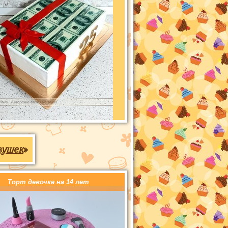
вушек
»
Торт девочке на 14 лет