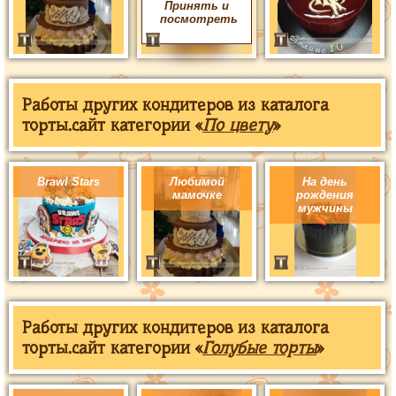
Принять и
посмотреть
Работы других кондитеров из каталога
торты.сайт категории «
По цвету
»
Brawl Stars
Любимой
На день
мамочке
рождения
мужчины
Работы других кондитеров из каталога
торты.сайт категории «
Голубые торты
»