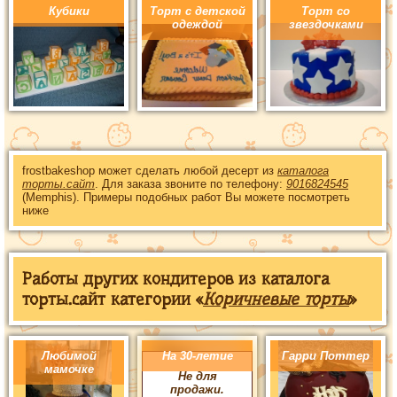
Кубики
Торт с детской
Торт со
одеждой
звездочками
frostbakeshop может сделать любой десерт из
каталога
торты.сайт
. Для заказа звоните по телефону:
9016824545
(Memphis). Примеры подобных работ Вы можете посмотреть
ниже
Работы других кондитеров из каталога
торты.сайт категории «
Коричневые торты
»
Любимой
На 30-летие
Гарри Поттер
мамочке
Не для
продажи.