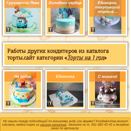
Грузовичок Лева
Холодное сердце
Единорог,
откусивший
тортик...
Работы других кондитеров из каталога
торты.сайт категории «
Торты на 1 год
»
На годик
Единичка
С мишкой
Не нашли товар подходящий по внешнему виду или форме? frostbakeshop может
сделать любой торт из
нашего каталога
. Звоните по т.
901-682-45-45
и делайте
заказ по артикулу.