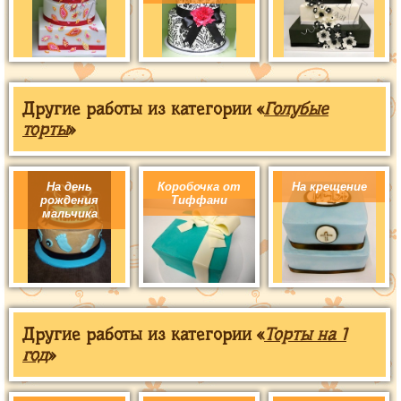
Другие работы из категории «
Голубые
торты
»
На день
Коробочка от
На крещение
рождения
Тиффани
мальчика
Другие работы из категории «
Торты на 1
год
»