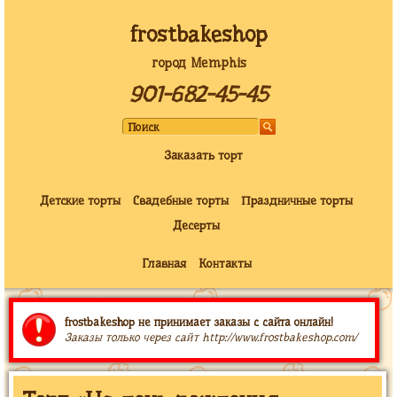
frostbakeshop
город Memphis
901-682-45-45
Заказать торт
Детские торты
Свадебные торты
Праздничные торты
Десерты
Главная
Контакты
frostbakeshop не принимает заказы с сайта онлайн!
Заказы только через сайт http://www.frostbakeshop.com/