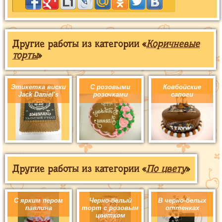
Другие работы из категории «
Коричневые
торты
»
Этикетка виски
С розовыми
Ковбойские
Jack Daniel's
розочками
сапоги
Другие работы из категории «
По цвету
»
С ярким пером
Черно-белый
В черно-белых
павлина
торт с розовым
оттенках
цветком