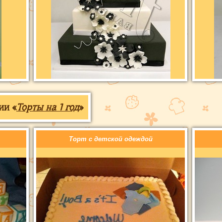
ии «
Торты на 1 год
»
Торт с детской одеждой