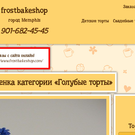
Заказ
frostbakeshop
город Memphis
Детские торты
Свадебные 
901-682-45-45
азы с сайта онлайн!
//www.frostbakeshop.com/
енка категории «Голубые торты»
То