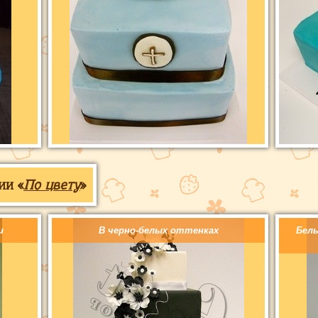
ии «
По цвету
»
и
В черно-белых оттенках
Бел