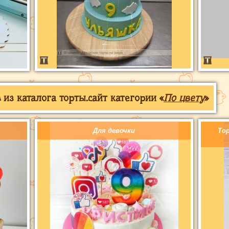
из каталога торты.сайт категории «
По цвету
»
Для девочки
То