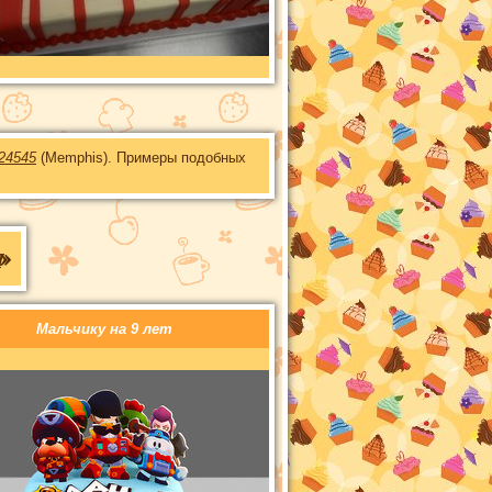
24545
(Memphis). Примеры подобных
ы
»
Мальчику на 9 лет