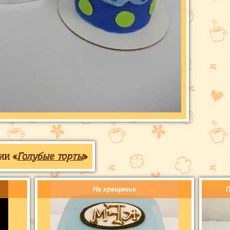
ии «
Голубые торты
»
На крещение
П