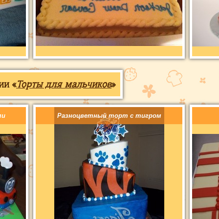
ии «
Торты для мальчиков
»
ми
Разноцветный торт с тигром